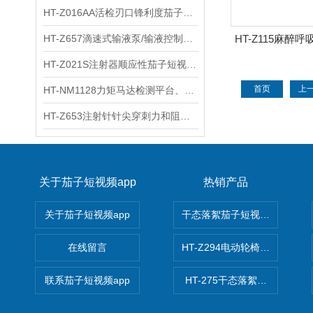
HT-Z016AA活检刃口锋利度茄子短视频app官网 工程师指导
HT-Z657滴速式输液泵/输液控制器精度检测装置 介绍
HT-Z115麻醉
视频app官
HT-Z021S注射器顺应性茄子短视频app官网 操作步骤
首页
上
HT-NM1128力矩马达检测平台、刚度测量仪 技术满足
HT-Z653注射针针尖穿刺力和阻力试验机 测试原理
关于茄子短视频app
热销产品
关于茄子短视频app
干态落絮茄子短视频app官网
在线留言
HT-Z294电动轮椅车耗电量茄
联系茄子短视频app
HT-275干态落絮茄子短视频a