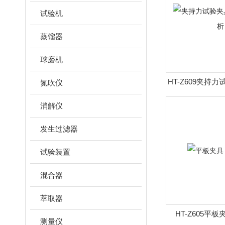
试验机
蒸馏器
球磨机
HT-Z609夹持
氮吹仪
准解
消解仪
发生过滤器
试验装置
混合器
萃取器
HT-Z605平
测量仪