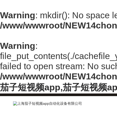
Warning
: mkdir(): No space l
/www/wwwroot/NEW14chong
Warning
:
file_put_contents(./cachefil
failed to open stream: No such 
/www/wwwroot/NEW14chong
茄子短视频app,茄子短视频a