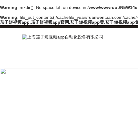
Warning
: mkdir(): No space left on device in
/www/wwwroot/NEW14ch
Warning
: file_put_contents(./cachefile_yuan/ruanwentuan.com/cache/4a
茄子短视频app,茄子短视频app官网,茄子短视频app黄,茄子短视频app