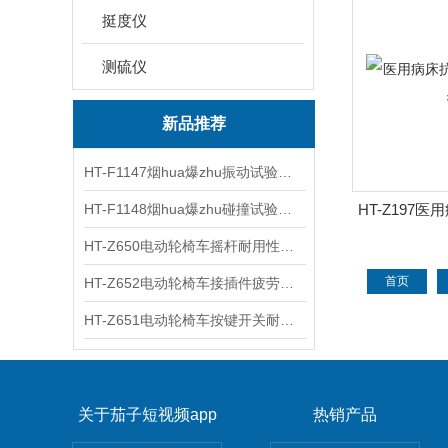
挺度仪
测硫仪
新品推荐
HT-F1147烟hua爆zhu振动试验台 操作简洁
HT-F1148烟hua爆zhu碰撞试验台 工程师现场培训
HT-Z197
培
HT-Z650电动轮椅车摇杆耐用性茄子短视频app官网 用途说明
首页
HT-Z652电动轮椅车接插件疲劳茄子短视频app官网 操作技术
HT-Z651电动轮椅车按键开关耐用性茄子短视频app官网 使用防范
关于茄子短视频app
热销产品