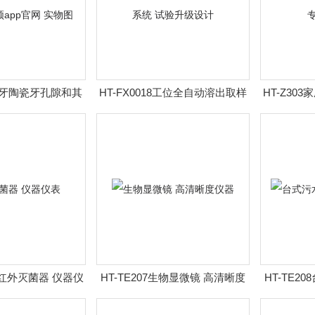
人工牙陶瓷牙孔隙和其
HT-FX0018工位全自动溶出取样
HT-Z30
频app官网 实物
收集系统 试验升级设计
验箱
图
-15红外灭菌器 仪器仪
HT-TE207生物显微镜 高清晰度
HT-TE2
表
仪器