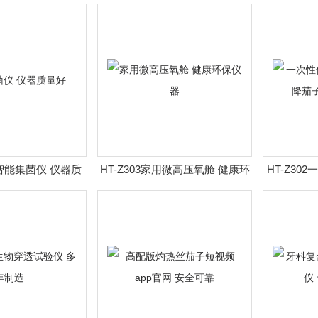
官网
视频app官网
短
-1智能集菌仪 仪器质
HT-Z303家用微高压氧舱 健康环
HT-Z3
量好
保仪器
置压降茄