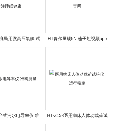
3家庭民用微高压氧舱 试
HT鲁尔量规5N 茄子短视频app
 专注睡眠健康
官网
08台式污水电导率仪 准
HT-Z198医用病床人体动载荷试
确测量
验仪 运行稳定