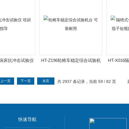
医用病床抗冲击试验仪
HT-Z196轮椅车稳定综合试验机
HT-X0
训指导
台 可靠耐用
密性茄子短
上一页
下一页
末页
共 2937 条记录，当前 59 / 82 页
快速导航