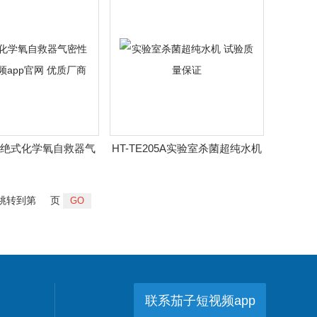
16隔绝式化学氧自救器气
HT-TE205A实验室杀菌超纯水机
视频app官网 优质厂
试验质量保证
商
跳转到第
页
联系茄子短视频app