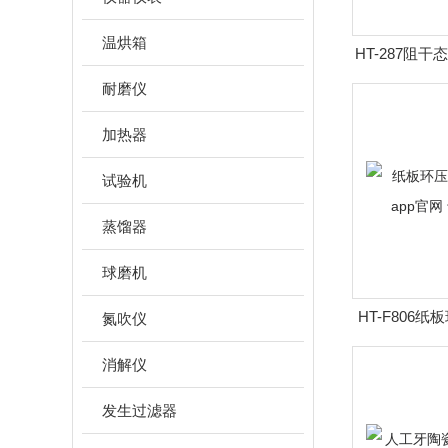
温烘箱
HT-287阻
多
耐磨仪
加热器
试验机
蒸馏器
球磨机
HT-F806
氮吹仪
频app官
消解仪
发生过滤器